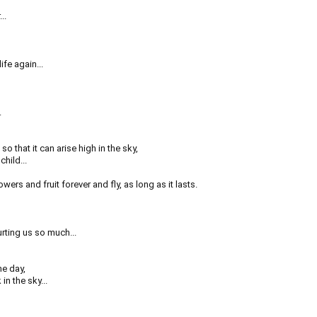
..
fe again...
.
so that it can arise high in the sky,
child...
lowers and fruit forever and fly, as long as it lasts.
urting us so much...
he day,
in the sky...