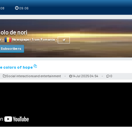
 08
09:06
olo de nori
r
-
Newspaper from Romania
-
Subscribers
he colors of hope
Social interactions and entertainment
14 Jul 2025 04:54
0
-
-