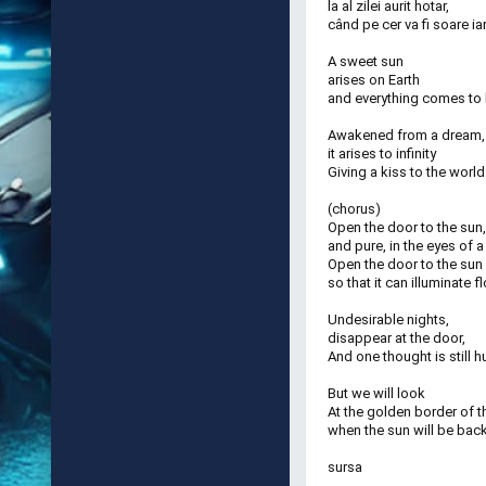
la al zilei aurit hotar,
când pe cer va fi soare iar.
A sweet sun
arises on Earth
and everything comes to li
Awakened from a dream,
it arises to infinity
Giving a kiss to the world
(chorus)
Open the door to the sun, 
and pure, in the eyes of a 
Open the door to the sun
so that it can illuminate f
Undesirable nights,
disappear at the door,
And one thought is still h
But we will look
At the golden border of t
when the sun will be back 
sursa