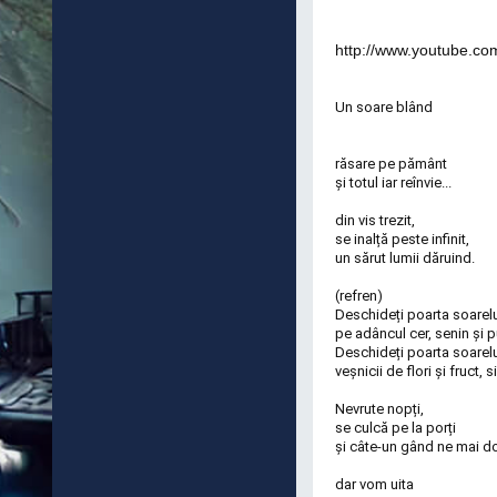
http://www.youtube.c
Un soare blând
răsare pe pământ
și totul iar reînvie...
din vis trezit,
se inalță peste infinit,
un sărut lumii dăruind.
(refren)
Deschideți poarta soarelu
pe adâncul cer, senin și pu
Deschideți poarta soarel
veșnicii de flori și fruct, 
Nevrute nopți,
se culcă pe la porți
și câte-un gând ne mai do
dar vom uita