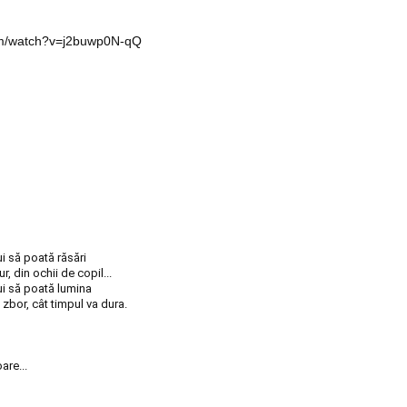
om/watch?v=j2buwp0N-qQ
i să poată răsări
r, din ochii de copil...
ui să poată lumina
si zbor, cât timpul va dura.
are...