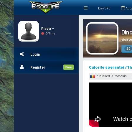
Day 575
Aug
Player
Dinc
Offline
visato
20
Log in
Culorile speranței /T
Register
Free
Published in Romania
-